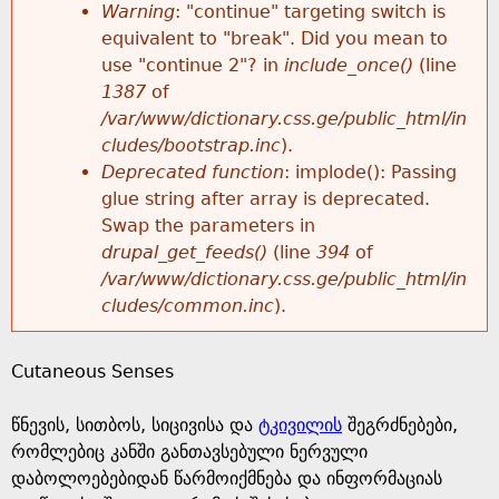
k
Warning
: "continue" targeting switch is
r
e
equivalent to "break". Did you mean to
h
y
use "continue 2"? in
include_once()
(line
o
w
1387
of
e
o
/var/www/dictionary.css.ge/public_html/in
r
r
cludes/bootstrap.inc
).
r
d
Deprecated function
: implode(): Passing
m
s
glue string after array is deprecated.
e
Swap the parameters in
e
drupal_get_feeds()
(line
394
of
/var/www/dictionary.css.ge/public_html/in
s
cludes/common.inc
).
s
Cutaneous Senses
a
წნევის, სითბოს, სიცივისა და
ტკივილის
შეგრძნებები,
g
რომლებიც კანში განთავსებული ნერვული
დაბოლოებებიდან წარმოიქმნება და ინფორმაციას