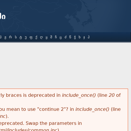
ში
Პ
Ჟ
Რ
Ს
Ტ
Უ
Ფ
Ქ
Ღ
Ყ
Შ
Ჩ
Ც
Ძ
Წ
Ჭ
Ხ
Ჯ
Ჰ
rly braces is deprecated in
include_once()
(line
20
of
 you mean to use "continue 2"? in
include_once()
(line
inc
).
s deprecated. Swap the parameters in
html/includes/common.inc
).