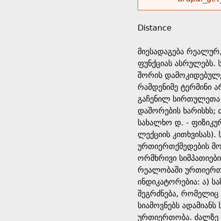
r
w
u
o
e
o
Distance
r
d
h
r
მიესადაგება რეალურ
s
ფუნქციას ასრულებს.
e
m
შორის დამოკიდებულე
რამდენიმე ტერმინი 
r
e
გაჩენილ სირთულეთა შ
დაშორების ხარისხს;
e
s
სახალხო დ. - ფიზიკუ
ლექციის კითხვისას).
s
ურთიერთქმედების მო
ორმხრივი სიმპათიები
a
რეალობაში ურთიერთქ
ინდიკატორებია: ა) ს
g
შეგრძნება, რომელიც 
სიამოვნებს ადამიანს
e
ურთიერთობა. ძალზე 