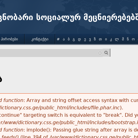
Jump to navigation
ცნობარი სოციალურ მეცნიერებებ
 ᲞᲘᲠᲝᲑᲔᲑᲘ
ᲙᲝᲜᲢᲐᲥᲢᲘ
#
Ა
Ბ
Გ
Დ
Ე
Ვ
Ზ
Თ
Ი
Კ
Ლ
Მ
Ნ
Ო
ა
 function
: Array and string offset access syntax with cu
ctionary.css.ge/public_html/includes/file.phar.inc
).
"continue" targeting switch is equivalent to "break". Did
ar/www/dictionary.css.ge/public_html/includes/bootstrap.
 function
: implode(): Passing glue string after array i
_feeds()
(line
394
of
/var/www/dictionary.css.ge/public_