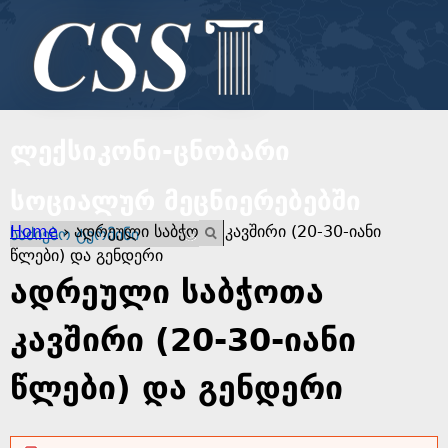
Jump to navigation
ლექსიკონი-ცნობარი
სოციალურ მეცნიერებებში
Y
Home
›
ადრეული საბჭოთა კავშირი (20-30-იანი
E
o
წლები) და გენდერი
n
t
ადრეული საბჭოთა
u
e
r
კავშირი (20-30-იანი
a
y
o
წლები) და გენდერი
r
u
r
e