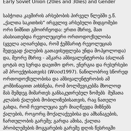
Early Soviet Union (20ies and 30ies) and Gender
a
საბჭოთა კავშირის არსებობის პირველ წლებში ე.წ.
g
„ქალთა საკითხის“ ირგვლივ არსებული მიდგომები
ორი ნიშნით გმოირჩეოდა: ერთი მხრივ, მათ
e
ახასიათებდა რევოლუციური ორთოდოქსულობა
(ყველა აღიარებდა, რომ ჭეშმარიტ რევოლუციას
შედეგად ქალების გათავისუფლება უნდა მოჰყოლოდა)
და, მეორე მხრივ - აშკარა ამბივალენტურობა (ძალიან
ცოტას თუ სურდა დაეთმო დრო, ენერგია და რესურსები
ამ პროექტისათვის) (
Wood
1997). ნაწილობრივ სწორედ
ორთოდოქსულობისა და ამბივალენტურობის ამ
კომბინაციით აიხსნება, რომ ბოლშევიკებმა მხოლოდ
მას შემდეგ მიმართეს განსაკუთრებულ ზომებს მუშათა
კლასის ქალების მობილიზებისათვის, რაც ნათელი
გახდა, რომ რევოლუცია ვერ მიაღწევდა მიზნებს
ქალების, როგორც მოქალაქეებისა და ამხანაგების,
ჩართულობის გარეშე; გარდა ამისა, ქალთა
პრობლემების მოგვარების გარეშე დღის წესრიგში