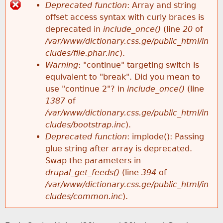
k
Deprecated function
: Array and string
e
offset access syntax with curly braces is
h
E
y
deprecated in
include_once()
(line
20
of
w
/var/www/dictionary.css.ge/public_html/in
e
r
o
cludes/file.phar.inc
).
r
Warning
: "continue" targeting switch is
r
r
d
equivalent to "break". Did you mean to
s
use "continue 2"? in
include_once()
(line
e
o
1387
of
/var/www/dictionary.css.ge/public_html/in
r
cludes/bootstrap.inc
).
Deprecated function
: implode(): Passing
m
glue string after array is deprecated.
Swap the parameters in
e
drupal_get_feeds()
(line
394
of
/var/www/dictionary.css.ge/public_html/in
s
cludes/common.inc
).
s