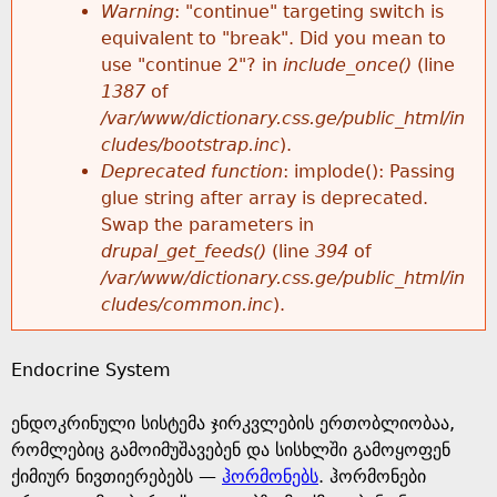
k
Warning
: "continue" targeting switch is
r
e
equivalent to "break". Did you mean to
h
y
use "continue 2"? in
include_once()
(line
o
w
1387
of
e
o
/var/www/dictionary.css.ge/public_html/in
r
r
cludes/bootstrap.inc
).
r
d
Deprecated function
: implode(): Passing
m
s
glue string after array is deprecated.
e
Swap the parameters in
e
drupal_get_feeds()
(line
394
of
/var/www/dictionary.css.ge/public_html/in
s
cludes/common.inc
).
s
Endocrine System
a
ენდოკრინული სისტემა ჯირკვლების ერთობლიობაა,
g
რომლებიც გამოიმუშავებენ და სისხლში გამოყოფენ
ქიმიურ ნივთიერებებს —
ჰორმონებს
. ჰორმონები