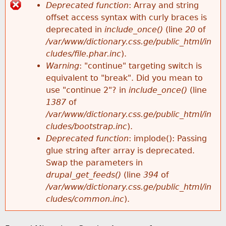
k
Deprecated function
: Array and string
e
offset access syntax with curly braces is
h
E
y
deprecated in
include_once()
(line
20
of
w
/var/www/dictionary.css.ge/public_html/in
e
r
o
cludes/file.phar.inc
).
r
Warning
: "continue" targeting switch is
r
r
d
equivalent to "break". Did you mean to
s
use "continue 2"? in
include_once()
(line
e
o
1387
of
/var/www/dictionary.css.ge/public_html/in
r
cludes/bootstrap.inc
).
Deprecated function
: implode(): Passing
m
glue string after array is deprecated.
Swap the parameters in
e
drupal_get_feeds()
(line
394
of
/var/www/dictionary.css.ge/public_html/in
s
cludes/common.inc
).
s