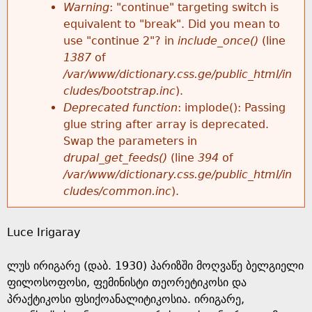
k
Warning
: "continue" targeting switch is
r
e
equivalent to "break". Did you mean to
h
y
use "continue 2"? in
include_once()
(line
o
w
1387
of
e
o
/var/www/dictionary.css.ge/public_html/in
r
r
cludes/bootstrap.inc
).
r
d
Deprecated function
: implode(): Passing
m
s
glue string after array is deprecated.
e
Swap the parameters in
e
drupal_get_feeds()
(line
394
of
/var/www/dictionary.css.ge/public_html/in
s
cludes/common.inc
).
s
Luce Irigaray
a
ლუს ირიგარე (დაბ. 1930) პარიზში მოღვაწე ბელგიელი
g
ფილოსოფოსი, ფემინისტი თეორეტიკოსი და
პრაქტიკოსი ფსიქოანალიტიკოსია. ირიგარე,