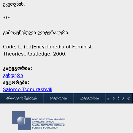
ეკუთვნის.
***
გამოყენებული ლიტერატურა:
Code, L. (ed)Encyclopedia of Feminist
Theories,.Routledge, 2000.
კატეგორია:
გენდერი
ავტორები:
Salome Tsopurashvili
M
ᲞᲠᲝᲔᲥᲢᲘᲡ ᲨᲔᲡᲐᲮᲔᲑ
ᲐᲕᲢᲝᲠᲔᲑᲘ
ᲙᲐᲢᲔᲒᲝᲠᲘᲐ
#
Ა
Ბ
Გ
Დ
Ე
Ვ
Ზ
Თ
Ი
ᲒᲐᲛᲝᲧᲔᲜᲔᲑᲘᲡ ᲞᲘᲠᲝᲑᲔᲑᲘ
ᲙᲝᲜᲢᲐᲥᲢᲘ
a
Კ
Ლ
Მ
Ნ
Ო
Პ
Ჟ
Რ
Ს
Ტ
i
Უ
Ფ
Ქ
Ღ
Ყ