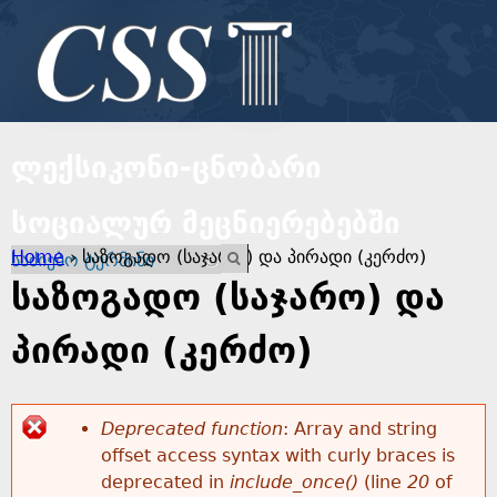
Jump to navigation
ლექსიკონი-ცნობარი
სოციალურ მეცნიერებებში
Y
Home
›
საზოგადო (საჯარო) და პირადი (კერძო)
E
o
n
საზოგადო (საჯარო) და
t
u
e
პირადი (კერძო)
r
a
y
o
Deprecated function
: Array and string
r
u
offset access syntax with curly braces is
E
r
deprecated in
include_once()
(line
20
of
e