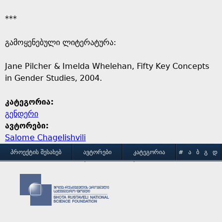
***
გამოყენებული ლიტერატურა:
Jane Pilcher & Imelda Whelehan, Fifty Key Concepts
in Gender Studies, 2004.
კატეგორია:
გენდერი
ავტორები:
Salome Chagelishvili
M
ᲞᲠᲝᲔᲥᲢᲘᲡ ᲨᲔᲡᲐᲮᲔᲑ
ᲐᲕᲢᲝᲠᲔᲑᲘ
ᲙᲐᲢᲔᲒᲝᲠᲘᲐ
#
Ა
Ბ
Გ
Დ
Ე
Ვ
Ზ
Თ
Ი
ᲒᲐᲛᲝᲧᲔᲜᲔᲑᲘᲡ ᲞᲘᲠᲝᲑᲔᲑᲘ
ᲙᲝᲜᲢᲐᲥᲢᲘ
a
Კ
Ლ
Მ
Ნ
Ო
Პ
Ჟ
Რ
Ს
Ტ
i
Უ
Ფ
Ქ
Ღ
Ყ
Შ
Ჩ
Ც
Ძ
Წ