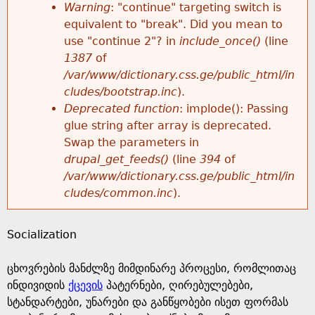
k
Warning
: "continue" targeting switch is
r
e
equivalent to "break". Did you mean to
h
y
use "continue 2"? in
include_once()
(line
o
w
1387
of
e
o
/var/www/dictionary.css.ge/public_html/in
r
r
cludes/bootstrap.inc
).
r
d
Deprecated function
: implode(): Passing
m
s
glue string after array is deprecated.
e
Swap the parameters in
e
drupal_get_feeds()
(line
394
of
/var/www/dictionary.css.ge/public_html/in
s
cludes/common.inc
).
s
Socialization
a
ცხოვრების მანძლზე მიმდინარე პროცესი, რომლითაც
g
ინდივიდის
ქცევის
პატერნები, ღირებულებები,
სტანდარტები, უნარები და განწყობები ისეთ ფორმას