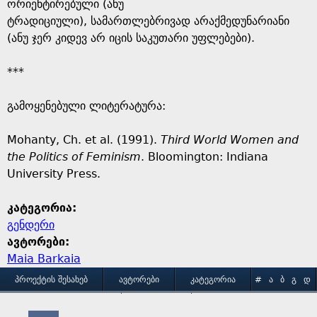
ორიენტირებული (ანუ
ტრადიციული), სამართლებრივად არაქმედუნარიანი
(ანუ ჯერ კიდევ არ იცის საკუთარი უფლებები).
***
გამოყენებული ლიტერატურა:
Mohanty, Ch. et al. (1991).
Third World Women and
the Politics of Feminism
. Bloomington: Indiana
University Press.
კატეგორია:
გენდერი
ავტორები:
Maia Barkaia
M
ᲞᲠᲝᲔᲥᲢᲘᲡ ᲨᲔᲡᲐᲮᲔᲑ
ᲐᲕᲢᲝᲠᲔᲑᲘ
ᲙᲐᲢᲔᲒᲝᲠᲘᲐ
#
Ა
Ბ
Გ
Დ
Ე
Ვ
Ზ
Თ
Ი
ᲒᲐᲛᲝᲧᲔᲜᲔᲑᲘᲡ ᲞᲘᲠᲝᲑᲔᲑᲘ
ᲙᲝᲜᲢᲐᲥᲢᲘ
Კ
Ლ
Მ
Ნ
Ო