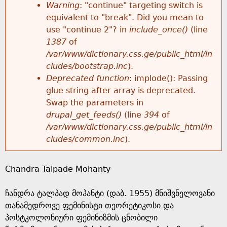
k
Warning
: "continue" targeting switch is
r
e
equivalent to "break". Did you mean to
h
y
use "continue 2"? in
include_once()
(line
o
w
1387
of
e
o
/var/www/dictionary.css.ge/public_html/in
r
r
cludes/bootstrap.inc
).
r
d
Deprecated function
: implode(): Passing
m
s
glue string after array is deprecated.
e
Swap the parameters in
e
drupal_get_feeds()
(line
394
of
/var/www/dictionary.css.ge/public_html/in
s
cludes/common.inc
).
s
Chandra Talpade Mohanty
a
ჩანდრა ტალპად მოჰანტი (დაბ. 1955) მნიშვნელოვანი
g
თანამედროვე ფემინისტი თეორეტიკოსი და
პოსტკოლონიური ფემინიზმის ცნობილი