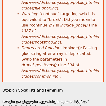
k
/var/www/dictionary.css.ge/public_html/in
r
e
cludes/file.phar.inc
).
h
y
Warning
: "continue" targeting switch is
r
w
equivalent to "break". Did you mean to
e
o
use "continue 2"? in
include_once()
(line
o
r
1387
of
r
d
/var/www/dictionary.css.ge/public_html/in
r
s
cludes/bootstrap.inc
).
e
Deprecated function
: implode(): Passing
m
glue string after array is deprecated.
Swap the parameters in
e
drupal_get_feeds()
(line
394
of
/var/www/dictionary.css.ge/public_html/in
s
cludes/common.inc
).
s
Utopian Socialists and Feminism
a
მარქსი და ენგელსი „უტოპისტ სოციალისტებად“