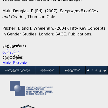
Malti-Douglas, F. (Ed). (2007).
Encyclopedia of Sex
and Gender
, Thomson Gale
Pilcher, J. and I. Whelehan. (2004). Fifty Key Concepts
in Gender Studies, London: SAGE. Publications.
კატეგორია:
გენდერი
ავტორები:
Maia Barkaia
M
ᲞᲠᲝᲔᲥᲢᲘᲡ ᲨᲔᲡᲐᲮᲔᲑ
ᲐᲕᲢᲝᲠᲔᲑᲘ
ᲙᲐᲢᲔᲒᲝᲠᲘᲐ
#
Ა
Ბ
Გ
Დ
Ე
Ვ
Ზ
Თ
Ი
ᲒᲐᲛᲝᲧᲔᲜᲔᲑᲘᲡ ᲞᲘᲠᲝᲑᲔᲑᲘ
ᲙᲝᲜᲢᲐᲥᲢᲘ
a
Კ
Ლ
Მ
Ნ
Ო
Პ
Ჟ
Რ
Ს
Ტ
i
Უ
Ფ
Ქ
Ღ
Ყ
Შ
Ჩ
Ც
Ძ
Წ
n
Ჭ
Ხ
Ჯ
Ჰ